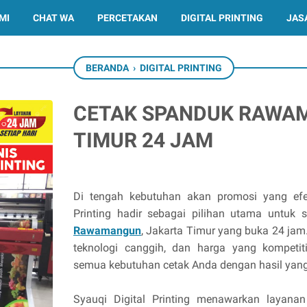
MI
CHAT WA
PERCETAKAN
DIGITAL PRINTING
JAS
BERANDA
›
DIGITAL PRINTING
CETAK SPANDUK RAWA
TIMUR 24 JAM
Di tengah kebutuhan akan promosi yang efekt
Printing hadir sebagai pilihan utama untu
Rawamangun
, Jakarta Timur yang buka 24 jam
teknologi canggih, dan harga yang kompeti
semua kebutuhan cetak Anda dengan hasil ya
Syauqi Digital Printing menawarkan layana