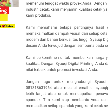
memenuhi tenggat waktu proyek Anda. Dengan 
industri cetak, kami menjamin kualitas cetak y
kami produksi.
Kami memahami betapa pentingnya hasil c
memaksimalkan dampak visual dari setiap ceta
modern dan bahan berkualitas tinggi, Syauqi Dig
desain Anda terwujud dengan sempurna pada se
Kami berkomitmen untuk memberikan harga y
kualitas. Dengan Syauqi Digital Printing, And
nilai terbaik untuk promosi investasi Anda.
Jangan ragu untuk menghubungi Syauq
081318631964 atau melalui email di syauqip
lebih lanjut atau untuk mendapatkan penawa
spanduk. Tim kami siap membantu Anda deng
memastikan setiap spanduk yang kami cetak s