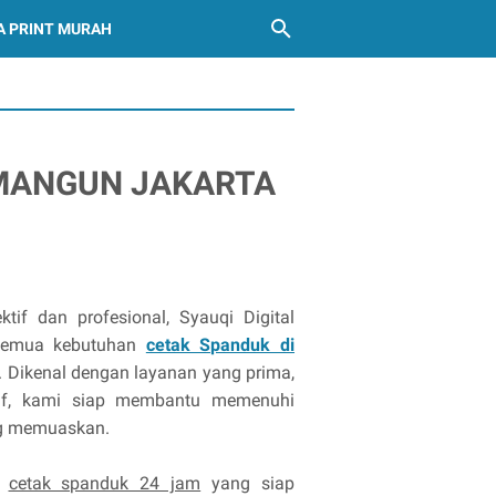
A PRINT MURAH
MANGUN JAKARTA
if dan profesional, Syauqi Digital
k semua kebutuhan
cetak Spanduk di
. Dikenal dengan layanan yang prima,
tif, kami siap membantu memenuhi
ng memuaskan.
n
cetak spanduk 24 jam
yang siap